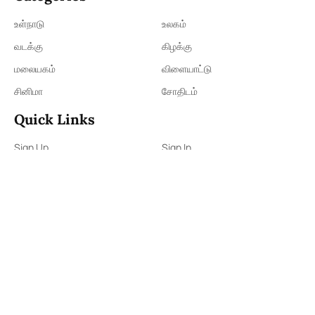
உள்நாடு
உலகம்
வடக்கு
கிழக்கு
மலையகம்
விளையாட்டு
சினிமா
சோதிடம்
Quick Links
Sign Up
Sign In
About Us
Contact Us
ePaper
Archives
Terms & Condition
Privacy Policy
Contact Us
91,Wijerama Mawatha, Colombo 7
thamilanwebnews@gmail.com