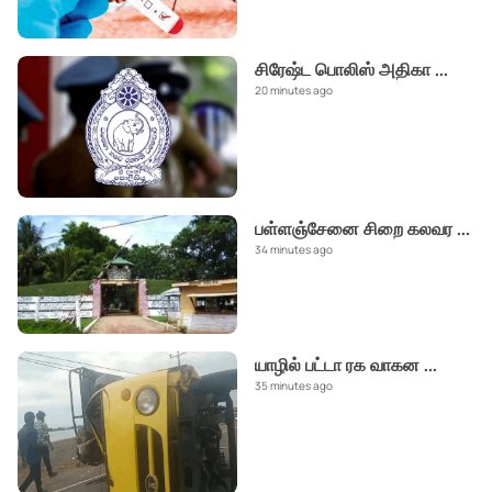
சிரேஷ்ட பொலிஸ் அதிகா
...
20 minutes ago
பள்ளஞ்சேனை சிறை கலவர
...
34 minutes ago
யாழில் பட்டா ரக வாகன
...
35 minutes ago