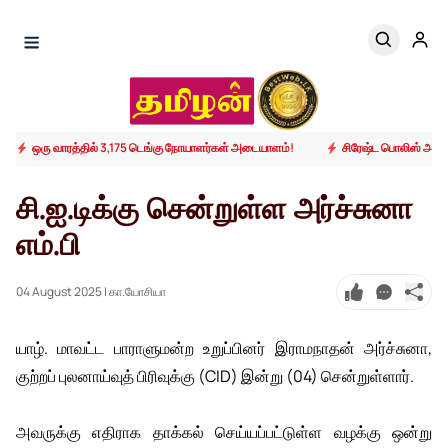
ஒரு வாரத்தில் 3,175 டெங்கு நோயாளர்கள் அடையாளம்!
சிரேஷ்ட பொலிஸ் அதிக
சி.ஐ.டிக்கு சென்றுள்ள அர்ச்சுனா
எம்.பி
04 August 2025
| கா.யோசியா
யாழ். மாவட்ட பாராளுமன்ற உறுப்பினர் இராமநாதன் அர்ச்சுனா,
குற்றப் புலனாய்வுத் பிரிவுக்கு (CID) இன்று (04) சென்றுள்ளார்.
அவருக்கு எதிராக தாக்கல் செய்யப்பட்டுள்ள வழக்கு ஒன்று