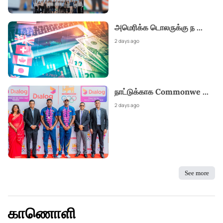
அமெரிக்க டொலருக்கு ந
...
2 days ago
நாட்டுக்காக Commonwe
...
2 days ago
See more
காணொளி