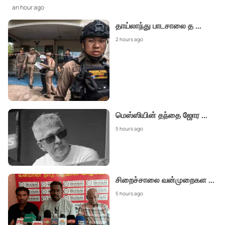
an hour ago
தாய்லாந்து பாடசாலை த
...
2 hours ago
மெஸ்ஸியின் தந்தை ஜோர
...
5 hours ago
சிறைச்சாலை வன்முறைகள
...
5 hours ago