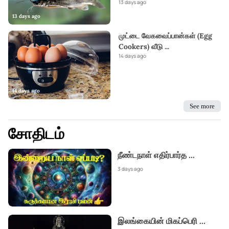
13 days ago
13 days ago
முட்டை வேகவைப்பான்கள் (Egg
Cookers) வீடு
...
14 days ago
14 days ago
See more
சோதிடம்
நீண்டநாள் எதிர்பார்த
...
3 days ago
இலங்கையின் மிகப்பெரி
...