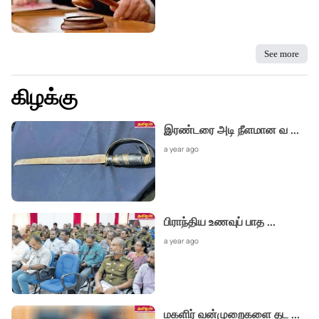
See more
கிழக்கு
இரண்டரை அடி நீளமான வ
...
a year ago
பிராந்திய உணவுப் பாத
...
a year ago
மகளிர் வன்முறைகளை தட
...