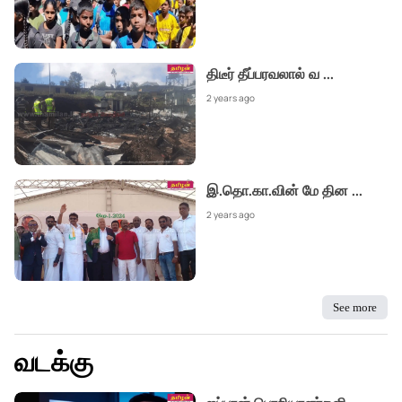
திடீர் தீப்பரவலால் வ
...
2 years ago
இ.தொ.கா.வின் மே தின
...
2 years ago
See more
வடக்கு