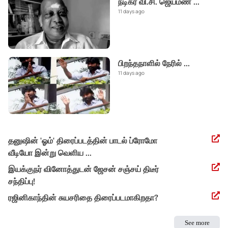
நடிகர் வி.சி. ஜெயமண
...
11 days ago
பிறந்தநாளில் நேரில்
...
11 days ago
தனுஷின் 'ஓம்' திரைப்படத்தின் பாடல் ப்ரோமோ
வீடியோ இன்று வெளிய
...
இயக்குநர் வினோத்துடன் ஜேசன் சஞ்சய் திடீர்
சந்திப்பு!
ரஜினிகாந்தின் சுயசரிதை திரைப்படமாகிறதா?
See more