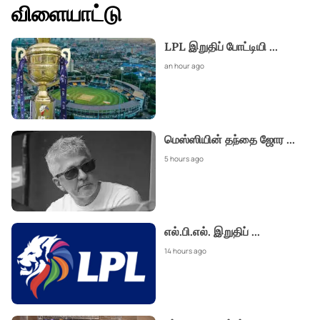
விளையாட்டு
LPL இறுதிப் போட்டியி
...
an hour ago
மெஸ்ஸியின் தந்தை ஜோர
...
5 hours ago
எல்.பி.எல். இறுதிப்
...
14 hours ago