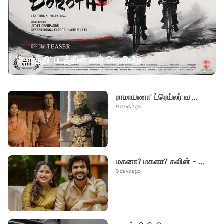
'டோரத்தி' படத்தின் டீசர் வெளியீடு
ராமாயணா' ட்ரெய்லர் வ
...
9 days ago
மகனா? மகளா? கவின் -
...
9 days ago