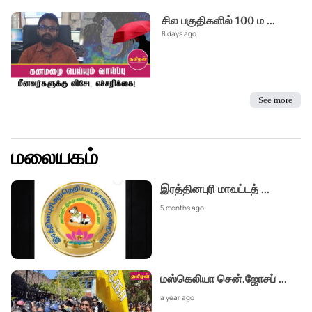
சில பகுதிகளில் 100 ம
...
8 days ago
See more
மலையகம்
இரத்தினபுரி மாவட்டத்
...
5 months ago
மஸ்கெலியா சென்.ஜோசப்
...
a year ago