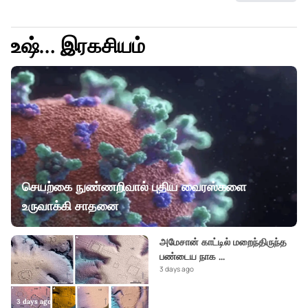
உஷ்… இரகசியம்
செயற்கை நுண்ணறிவால் புதிய வைரஸ்களை
உருவாக்கி சாதனை
அமேசான் காட்டில் மறைந்திருந்த
பண்டைய நாக
...
3 days ago
3 days ago