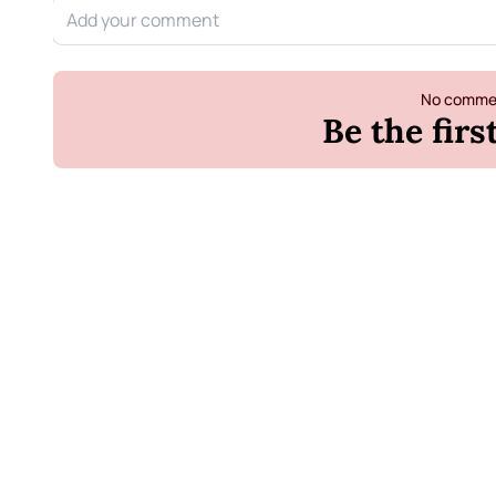
No commen
Be the fir