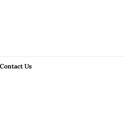
Contact Us
91,Wijerama Mawatha, Colombo 7
thamilanwebnews@gmail.com
0115 200 900
0112 673 451
Social Media