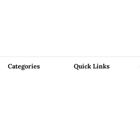
Categories
Quick Links
உள்நாடு
Sign Up
உலகம்
Sign In
வடக்கு
About Us
கிழக்கு
Contact Us
மலையகம்
ePaper
விளையாட்டு
Archives
சினிமா
Terms & Condition