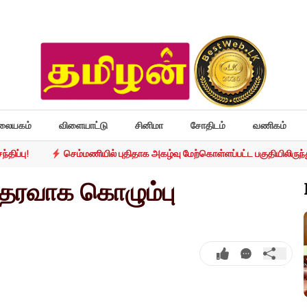
லையகம்
விளையாட்டு
சினிமா
சோதிடம்
வணிகம்
திப்பு!
செம்மணியில் புதிதாக அகழ்வு மேற்கொள்ளப்பட்ட பகுதியிலிருந்து
ஆதரவாக கொழும்பு