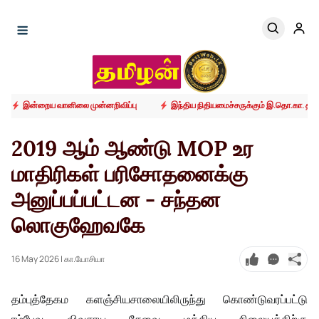
இன்றைய வானிலை முன்னறிவிப்பு
இந்திய நிதியமைச்சருக்கும் இ.தொ.கா. தலைவ
2019 ஆம் ஆண்டு MOP உர
மாதிரிகள் பரிசோதனைக்கு
அனுப்பப்பட்டன - சந்தன
லொகுஹேவகே
16 May 2026
| கா.யோசியா
தம்புத்தேகம களஞ்சியசாலையிலிருந்து கொண்டுவரப்பட்டு