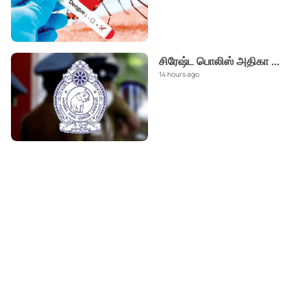
சிரேஷ்ட பொலிஸ் அதிகா
...
14 hours ago