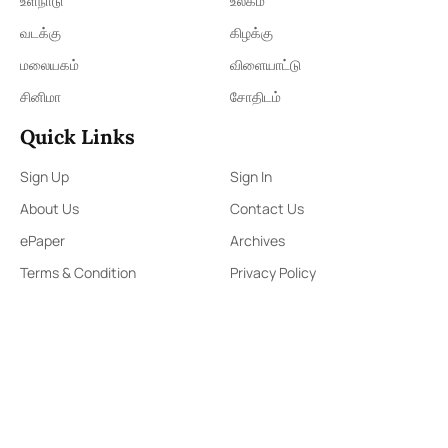
உள்நாடு
உலகம்
வடக்கு
கிழக்கு
மலையகம்
விளையாட்டு
சினிமா
சோதிடம்
Quick Links
Sign Up
Sign In
About Us
Contact Us
ePaper
Archives
Terms & Condition
Privacy Policy
Contact Us
91,Wijerama Mawatha, Colombo 7
thamilanwebnews@gmail.com
0115 200 900