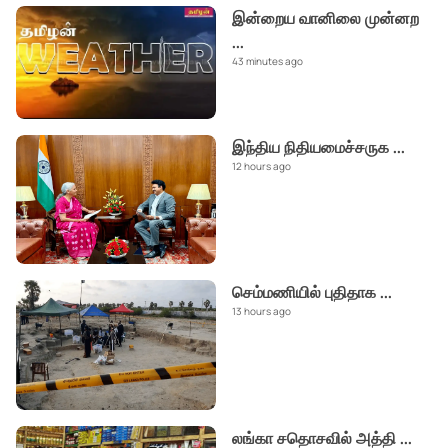
இன்றைய வானிலை முன்னற
...
43 minutes ago
இந்திய நிதியமைச்சருக
...
12 hours ago
செம்மணியில் புதிதாக
...
13 hours ago
லங்கா சதொசவில் அத்தி
...