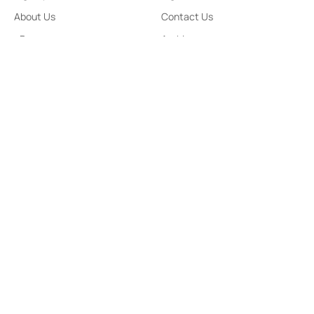
About Us
Contact Us
ePaper
Archives
Terms & Condition
Privacy Policy
Contact Us
91,Wijerama Mawatha, Colombo 7
thamilanwebnews@gmail.com
0115 200 900
0112 673 451
Social Media
Copyright ©2023 Liberty Publishers (Pvt) Ltd. All Rights
Reserved.