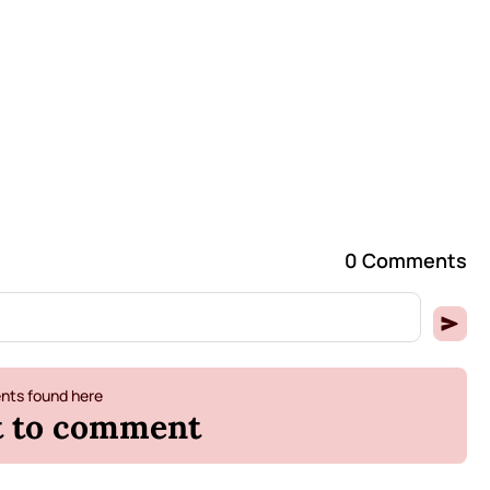
0 Comments
ts found here
st to comment