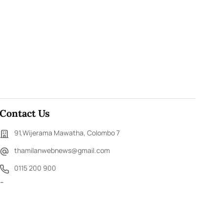
Contact Us
91,Wijerama Mawatha, Colombo 7
thamilanwebnews@gmail.com
0115 200 900
0112 673 451
Social Media