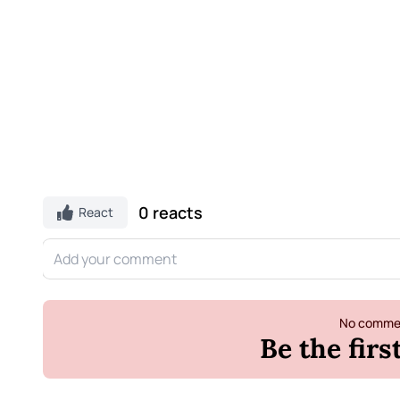
0 reacts
React
No commen
Be the fir