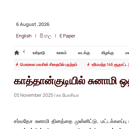
6 August ,2026
English
|
සිංහල
|
E Paper
ஹெல்த்
உள்நாடு
உலகம்
வடக்கு
கிழக்கு
ம
சனை
பொரளை மகசின் சிறையில் பதற்றம்
உரிமமற்ற 146 சூதாட
காத்தான்குடியில் சுனாமி 
05 November 2025
| கா.யோசியா
சர்வதேச சுனாமி தினத்தை முன்னிட்டு, மட்டக்களப்பு