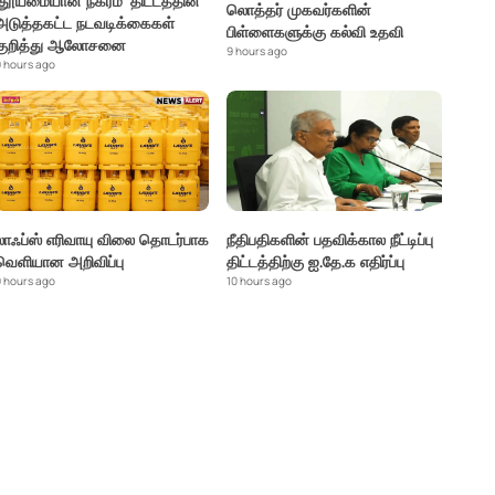
'தூய்மையான நகரம்' திட்டத்தின்
லொத்தர் முகவர்களின்
அடுத்தகட்ட நடவடிக்கைகள்
பிள்ளைகளுக்கு கல்வி உதவி
குறித்து ஆலோசனை
9 hours ago
 hours ago
லாஃப்ஸ் எரிவாயு விலை தொடர்பாக
நீதிபதிகளின் பதவிக்கால நீட்டிப்பு
வெளியான அறிவிப்பு
திட்டத்திற்கு ஐ.தே.க எதிர்ப்பு
 hours ago
10 hours ago