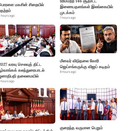
உரிமமற்ற 146 சூதாட்ட
பொரளை மகசின் சிறையில்
இணையதளங்கள் இலங்கையில்
பதற்றம்
முடக்கம்
 hours ago
7 hours ago
மீனவர் விடுதலை கோரி
2027 வரவு செலவுத் திட்ட
ஜெய்சங்கருக்கு விஜய் கடிதம்
பூர்வாங்கக் கலந்துரையாடல்
8 hours ago
ஜனாதிபதி தலைமையில்
 hours ago
குறைந்த வருமான பெறும்