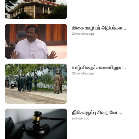
மிகை ஊழியர் அதிபர்கள
...
20 minutes ago
யாழ்.சிறைச்சாலையிலும
...
35 minutes ago
நீர்கொழும்பு சிறை மோ
...
an hour ago