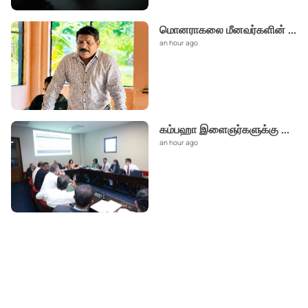
மொனராகலை மீனவர்களின்
...
an hour ago
கம்பஹா இளைஞர்களுக்கு
...
an hour ago